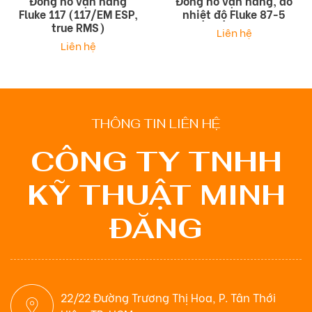
Đồng hồ vạn năng
Đồng hồ vạn năng, đo
Fluke 117 (117/EM ESP,
nhiệt độ Fluke 87-5
true RMS)
Liên hệ
Liên hệ
THÔNG TIN LIÊN HỆ
CÔNG TY TNHH
KỸ THUẬT MINH
ĐĂNG
22/22 Đường Trương Thị Hoa, P. Tân Thới