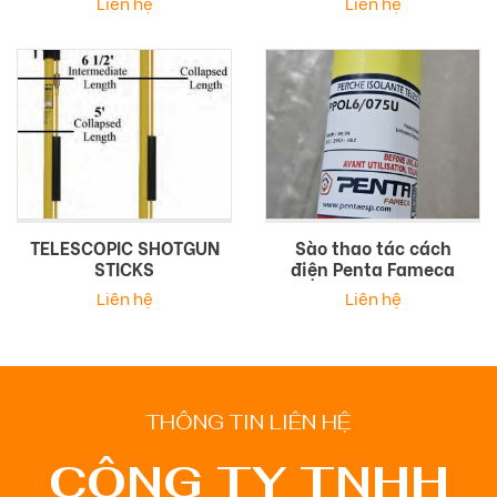
Liên hệ
Liên hệ
TELESCOPIC SHOTGUN
Sào thao tác cách
STICKS
điện Penta Fameca
Liên hệ
Liên hệ
THÔNG TIN LIÊN HỆ
CÔNG TY TNHH