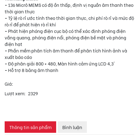
-
136 Micrô MEMS có độ ồn thấp, định vị nguồn âm thanh theo
thời gian thực
-
Tỷ lệ rò rỉ ước tính theo thời gian thực, chi phí rò rỉ và mức độ
rò rỉ để phát hiện rò rỉ khí
-
Phát hiện phóng điện cục bộ có thể xác định phóng điện
vầng quang, phóng điện nổi, phóng điện bề mặt và phóng
điện hạt
-
Phần mềm phân tích âm thanh để phân tích hình ảnh và
xuất báo cáo
-
Độ phân giải 800 × 480, Màn hình cảm ứng LCD 4,3'
-
Hỗ trợ 8 bảng âm thanh
Giá:
Lượt xem:
2329
Thông tin sản phẩm
Bình luận