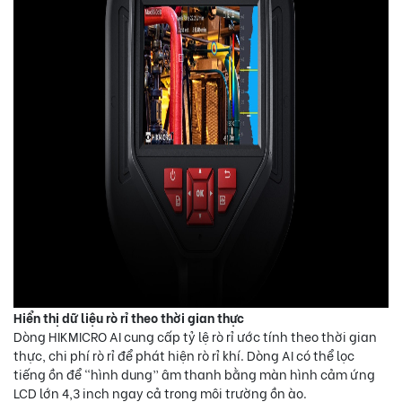
Hiển thị dữ liệu rò rỉ theo thời gian thực
Dòng HIKMICRO AI cung cấp tỷ lệ rò rỉ ước tính theo thời gian
thực, chi phí rò rỉ để phát hiện rò rỉ khí. Dòng AI có thể lọc
tiếng ồn để “hình dung” âm thanh bằng màn hình cảm ứng
LCD lớn 4,3 inch ngay cả trong môi trường ồn ào.