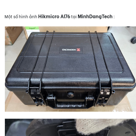
Hikmicro AI76
MinhDangTech
Một số hình ảnh
tại
: