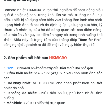
Camera nhiệt HIKMICRO được thử nghiệm để hoạt động hiệu
quả ở nhiệt độ cao, trong khói lửa và môi trường nhiều bụi
bẩn. Thiết bị sử dụng cảm biến VOx không làm lạnh cho chất
lượng hình ảnh rõ nét và ổn định, giúp lực lượng cứu hỏa, kỹ
thuật và nhân sự cứu hộ dễ dàng quan sát các điểm nóng,
cấu trúc ẩn và nguy cơ tiềm ẩn ngay cả trong tình huống khó
khăn. Điều này là trọng tâm của thông điệp
“Born for Fire”
:
công nghệ được sinh ra để đối mặt với nguy hiểm thực tế.
2. Sản phẩm nổi bật của
HIKMICRO
•
FP21
– Camera nhiệt cầm tay cứu hỏa & cứu hộ nhỏ gọn
• Cảm biến nhiệt:
256 × 192 (49,152 pixel) cho hình ảnh sắc
nét.
• Độ nhạy nhiệt:
NETD <30 mK cho phép phát hiện chi tiết
nhiệt độ nhỏ.
• Khoảng đo nhiệt:
–20°C đến 550°C, phù hợp nhiều tình
huống.
• Màn hình:
3.2" LCD hiển thị trực quan.