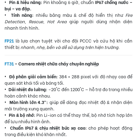
• Pin & hiệu năng:
Pin khoảng 6 giờ, chuẩn
IP67 chống nước –
bụi – va đập.
• Tính năng:
nhiều bảng màu & chế độ hiển thị như
Fire
Detection
,
Rescue
,
Hot Area
giúp người dùng nhận diện
nhanh tình hình.
FP21
là lựa chọn tuyệt vời cho đội PCCC và cứu hộ khi cần
thiết bị
nhanh, nhẹ, bền và dễ sử dụng trên hiện trường.
FT31
– Camera nhiệt chữa cháy chuyên nghiệp
• Độ phân giải cảm biến:
384 × 288 pixel với độ nhạy cao để
quan sát khói tối và bóng tối.
• Dải nhiệt đo lường:
–20°C đến 1200°C — hỗ trợ đo trong nhiều
hoàn cảnh khác nhau.
• Màn hình lớn 4.3":
giúp dễ dàng đọc nhiệt độ & nhận diện
môi trường xung quanh.
• Pin & bộ nhớ:
Pin Li-ion có thể thay thế, bộ nhớ tích hợp lớn
để lưu nhiều hình ảnh.
• Chuẩn IP67 & chịu nhiệt bức xạ cao:
cho phép hoạt động
trong điều kiện khó khăn nhất.