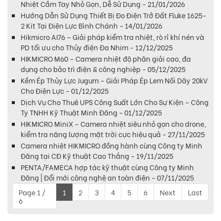
Nhiệt Cầm Tay Nhỏ Gọn, Dễ Sử Dụng - 21/01/2026
Hướng Dẫn Sử Dụng Thiết Bị Đo Điện Trở Đất Fluke 1625-
2 Kit Tại Điện Lực Bình Chánh - 14/01/2026
Hikmicro AI76 – Giải pháp kiểm tra nhiệt, rò rỉ khí nén và
PD tối ưu cho Thủy điện Đa Nhim - 12/12/2025
HIKMICRO M60 – Camera nhiệt độ phân giải cao, đa
dụng cho bảo trì điện & công nghiệp - 05/12/2025
Kềm Ép Thủy Lực Jugum – Giải Pháp Ép Lem Nối Dây 20kV
Cho Điện Lực - 01/12/2025
Dịch Vụ Cho Thuê UPS Công Suất Lớn Cho Sự Kiện – Công
Ty TNHH Kỹ Thuật Minh Đăng - 01/12/2025
HIKMICRO MiniX – Camera nhiệt siêu nhỏ gọn cho drone,
kiểm tra năng lượng mặt trời cực hiệu quả - 27/11/2025
Camera nhiệt HIKMICRO đồng hành cùng Công ty Minh
Đăng tại CĐ Kỹ thuật Cao Thắng - 19/11/2025
PENTA/FAMECA hợp tác kỹ thuật cùng Công ty Minh
Đăng | Đổi mới công nghệ an toàn điện - 07/11/2025
Page 1 /
1
2
3
4
5
6
Next
Last
6