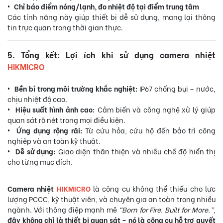
• Chỉ báo điểm nóng/lạnh, đo nhiệt độ tại điểm trung tâm
Các tính năng này giúp thiết bị dễ sử dụng, mang lại thông
tin trực quan trong thời gian thực.
5. Tổng kết: Lợi ích khi sử dụng camera nhiệt
HIKMICRO
• Bền bỉ trong môi trường khắc nghiệt:
IP67 chống bụi – nước,
chịu nhiệt độ cao.
• Hiệu suất hình ảnh cao:
Cảm biến và công nghệ xử lý giúp
quan sát rõ nét trong mọi điều kiện.
• Ứng dụng rộng rãi:
Từ cứu hỏa, cứu hộ đến bảo trì công
nghiệp và an toàn kỹ thuật.
• Dễ sử dụng:
Giao diện thân thiện và nhiều chế độ hiển thị
cho từng mục đích.
Camera nhiệt
HIKMICRO
là công cụ không thể thiếu cho lực
lượng PCCC, kỹ thuật viên, và chuyên gia an toàn trong nhiều
ngành. Với thông điệp mạnh mẽ
“Born for Fire. Built for More.”
,
đây không chỉ là thiết bị quan sát – nó là công cụ hỗ trợ quyết