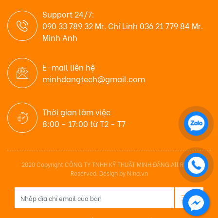
Support 24/7:
090 33 789 32 Mr. Chí Linh 036 21 779 84 Mr.
Minh Anh
E-mail liên hệ
minhdangtech@gmail.com
Thời gian làm việc
8:00 - 17:00 từ T2 - T7
2020 Copyright CÔNG TY TNHH KỸ THUẬT MINH ĐĂNG.All Rights
Reserved. Design by Nina.vn