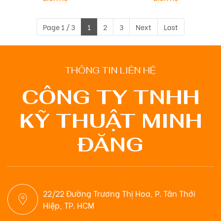
Page 1 / 3
1
2
3
Next
Last
THÔNG TIN LIÊN HỆ
CÔNG TY TNHH
KỸ THUẬT MINH
ĐĂNG
22/22 Đường Trương Thị Hoa, P. Tân Thới
Hiệp, TP. HCM