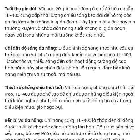
Tuổi thọ pin dài:
Với hơn 20 giờ hoạt động ở chế độ tiêu chuẩn,
TL-400 cung cấp thời lượng chiếu sáng kéo dài để hỗ trợ các
phiên làm việc không bị gián đoạn. Hãy tạm biệt việc thay pin
thường xuyên và chào đón năng suất không bị gián đoạn,
ngay cả trong những môi trường khắt khe nhất.
Cài đặt độ sáng đa năng:
Điều chỉnh độ sáng theo nhu cầu cụ
thể của bạn với chức năng điều khiển mờ vô cấp của TL-400.
Từ các tác vụ thiếu sáng đến các hoạt động cường độ cao,
tính năng này cho phép điều chỉnh liền mạch, đảm bảo khả
năng hiển thị và sự thoải mái tối ưu.
Thiết kế chống chịu thời tiết:
Với xếp hạng chống chịu thời tiết
IP66, TL-400 được chế tạo để chịu được những điều kiện ngoài
trời khắc nghiệt nhất, đảm bảo hiệu suất đáng tin cậy trong
điều kiện mưa, gió hoặc bụi.
Bền bỉ và đa năng:
Chỉ nặng 10kg, TL-400 là tháp đèn di động
được thiết kế cho các công trường lớn hơn. Cấu trúc bền bỉ và
xếp hạng bảo vệ IP66 giúp nó phù hợp để sử dụng trong nhà
và ngoài trời, cung cấp khả năng chiếu sáng tuyệt vời với