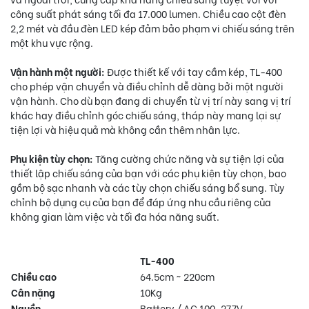
công suất phát sáng tối đa 17.000 lumen. Chiều cao cột đèn
2,2 mét và đầu đèn LED kép đảm bảo phạm vi chiếu sáng trên
một khu vực rộng.
Vận hành một người:
Được thiết kế với tay cầm kép, TL-400
cho phép vận chuyển và điều chỉnh dễ dàng bởi một người
vận hành. Cho dù bạn đang di chuyển từ vị trí này sang vị trí
khác hay điều chỉnh góc chiếu sáng, tháp này mang lại sự
tiện lợi và hiệu quả mà không cần thêm nhân lực.
Phụ kiện tùy chọn:
Tăng cường chức năng và sự tiện lợi của
thiết lập chiếu sáng của bạn với các phụ kiện tùy chọn, bao
gồm bộ sạc nhanh và các tùy chọn chiếu sáng bổ sung. Tùy
chỉnh bộ dụng cụ của bạn để đáp ứng nhu cầu riêng của
không gian làm việc và tối đa hóa năng suất.
TL-400
Chiều cao
64.5cm ~ 220cm
Cân nặng
10Kg
Nguồn
Battery / AC 100-277V