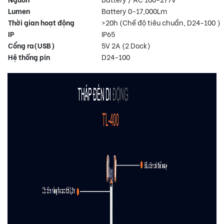
Lumen
Battery 0-17,000Lm
Thời gian hoạt động
>20h (Chế độ tiêu chuẩn, D24-100 )
IP
IP65
Cổng ra(USB)
5V 2A (2 Dock)
Hệ thống pin
D24-100