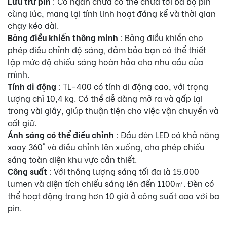
Lưu trữ pin
: Có ngăn chứa có thể chứa tới ba bộ pin
cùng lúc, mang lại tính linh hoạt đáng kể và thời gian
chạy kéo dài.
Bảng điều khiển thông minh
: Bảng điều khiển cho
phép điều chỉnh độ sáng, đảm bảo bạn có thể thiết
lập mức độ chiếu sáng hoàn hảo cho nhu cầu của
mình.
Tính di động
: TL-400 có tính di động cao, với trọng
lượng chỉ 10,4 kg. Có thể dễ dàng mở ra và gấp lại
trong vài giây, giúp thuận tiện cho việc vận chuyển và
cất giữ.
Ánh sáng có thể điều chỉnh
: Đầu đèn LED có khả năng
xoay 360° và điều chỉnh lên xuống, cho phép chiếu
sáng toàn diện khu vực cần thiết.
Công suất
: Với thông lượng sáng tối đa là 15.000
lumen và diện tích chiếu sáng lên đến 1100㎡. Đèn có
thể hoạt động trong hơn 10 giờ ở công suất cao với ba
pin.