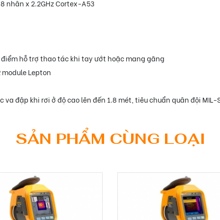
8 nhân x 2.2GHz Cortex-A53
 điểm hỗ trợ thao tác khi tay ướt hoặc mang găng
R module Lepton
a đập khi rơi ở độ cao lên đến 1.8 mét, tiêu chuẩn quân đội MIL
SẢN PHẨM CÙNG LOẠI