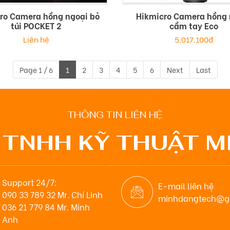
ro Camera hồng ngoại bỏ
Hikmicro Camera hồng 
túi POCKET 2
cầm tay Eco
Liên hệ
5.017.100đ
Page 1 / 6
1
2
3
4
5
6
Next
Last
THÔNG TIN LIÊN HỆ
 TNHH KỸ THUẬT M
Support 24/7:
E-mail liên hệ
090 33 789 32 Mr. Chí Linh
minhdangtech@g
036 21 779 84 Mr. Minh
Anh