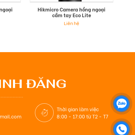
ngoại
Hikmicro Camera hồng ngoại
cầm tay Eco Lite
Liên hệ
INH ĐĂNG
Thời gian làm việc
mail.com
8:00 - 17:00 từ T2 - T7