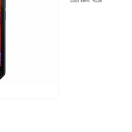
Lượt xem:
9128