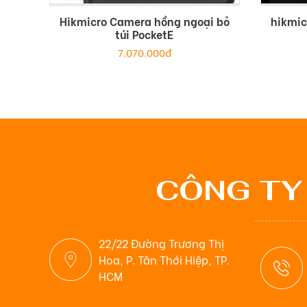
Hikmicro Camera hồng ngoại bỏ
hikmic
túi PocketE
7.070.000đ
CÔNG TY
22/22 Đường Trương Thị
Hoa, P. Tân Thới Hiệp, TP.
HCM