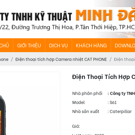
 CHỦ
GIỚI THIỆU
DỊCH VỤ
KHÁCH HÀNG
DOWNL
hone
Điện thoại tích hợp Camera nhiệt CAT PHONE
Điện thoạ
Điện Thoại Tích Hợp 
Nhà phân phối
: Công ty TN
Model
: S61
Nhà sản xuất
: Caterpillar
Giá: