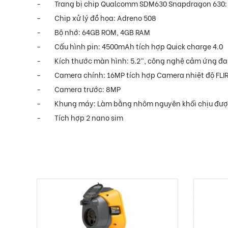
-
Trang bị chip Qualcomm SDM630 Snapdragon 630: 
-
Chip xử lý đồ họa: Adreno 508
-
Bộ nhớ: 64GB ROM, 4GB RAM
-
Cấu hình pin: 4500mAh tích hợp Quick charge 4.0
-
Kích thước màn hình: 5.2", công nghệ cảm ứng đa
-
Camera chính: 16MP tích hợp Camera nhiệt độ FLI
-
Camera trước: 8MP
-
Khung máy: Làm bằng nhôm nguyên khối chịu được v
-
Tích hợp 2 nano sim