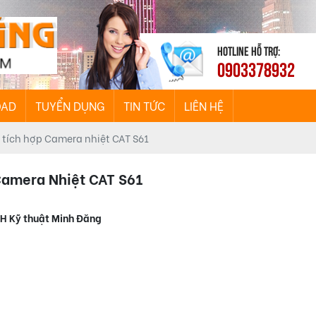
HOTLINE HỖ TRỢ:
0903378932
OAD
TUYỂN DỤNG
TIN TỨC
LIÊN HỆ
i tích hợp Camera nhiệt CAT S61
Camera Nhiệt CAT S61
HH Kỹ thuật Minh Đăng